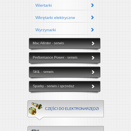
Wiertarki
Wkrętarki elektryczne
Wyrzynarki
Mac Allister - serwis
Performance Power - serwis
SKIL - serwis
Sparky - serwis i sprzedaż
CZĘŚCI DO ELEKTRONARZĘDZI