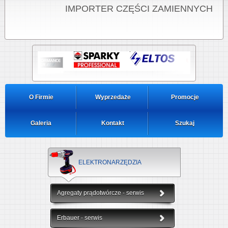
IMPORTER CZĘŚCI ZAMIENNYCH
O Firmie
Wyprzedaże
Promocje
Galeria
Kontakt
Szukaj
ELEKTRONARZĘDZIA
Agregaty prądotwórcze - serwis
Erbauer - serwis