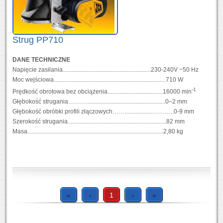
Strug PP710
DANE TECHNICZNE
Napięcie zasilania...........................................................230-240V ~50 Hz
Moc wejściowa...........................................................................710 W
-1
Prędkość obrotowa bez obciążenia.....................................16000 min
Głębokość strugania……….....................................................0–2 mm
Głębokość obróbki profili złączowych……...................………..0-9 mm
Szerokość strugania..................................................................82 mm
Masa...........................................................................................2,80 kg
«
‹
1
›
»