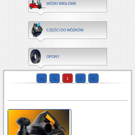
WÓZKI WIDŁOWE
CZĘŚCI DO WÓZKÓW
OPONY
«
‹
1
›
»