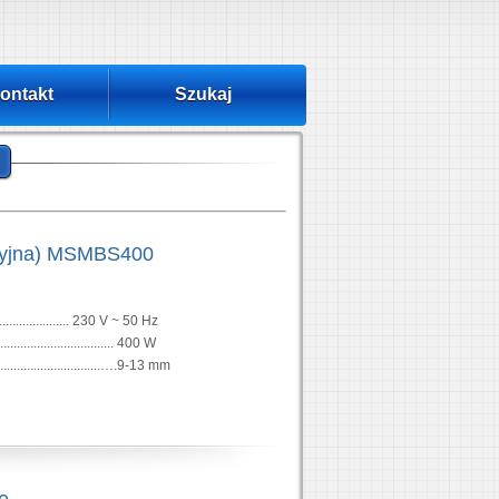
ontakt
Szukaj
yzyjna) MSMBS400
......................... 230 V ~ 50 Hz
................................ 400 W
...........................….9-13 mm