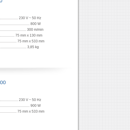
0
......................... 230 V ~ 50 Hz
................................ 800 W
.......................... 300 m/min
.................... 75 mm x 130 mm
................... 75 mm x 533 mm
................................ 3,85 kg
900
......................... 230 V ~ 50 Hz
................................ 900 W
................... 75 mm x 533 mm