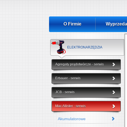
O Firmie
Wyprzeda
ELEKTRONARZĘDZIA
Agregaty prądotwórcze - serwis
Erbauer - serwis
JCB - serwis
Mac Allister - serwis
Akumulatorowe