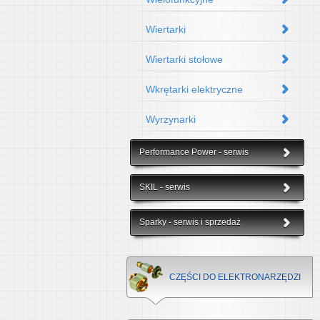
Wiertarki
Wiertarki stołowe
Wkrętarki elektryczne
Wyrzynarki
Performance Power - serwis
SKIL - serwis
Sparky - serwis i sprzedaż
CZĘŚCI DO ELEKTRONARZĘDZI