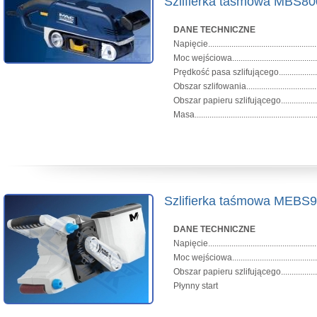
Szlifierka taśmowa MBS80
DANE TECHNICZNE
Napięcie...............................................
Moc wejściowa..........................................
Prędkość pasa szlifującego......................
Obszar szlifowania..............................
Obszar papieru szlifującego.................
Masa........................................................
Szlifierka taśmowa MEBS
DANE TECHNICZNE
Napięcie...............................................
Moc wejściowa..........................................
Obszar papieru szlifującego.................
Płynny start