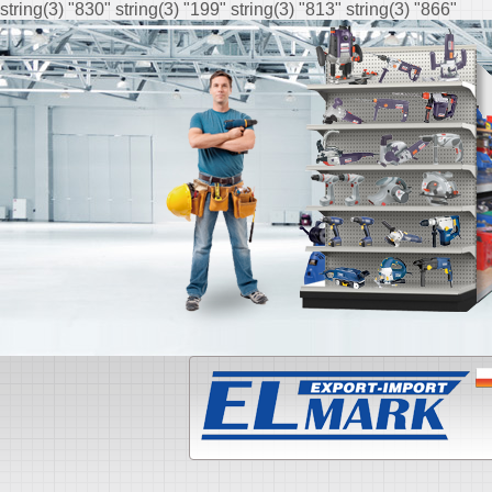
string(3) "830" string(3) "199" string(3) "813" string(3) "866"