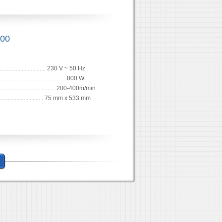
800
................................. 230 V ~ 50 Hz
......................................... 800 W
.................................200-400m/min
.......................... 75 mm x 533 mm