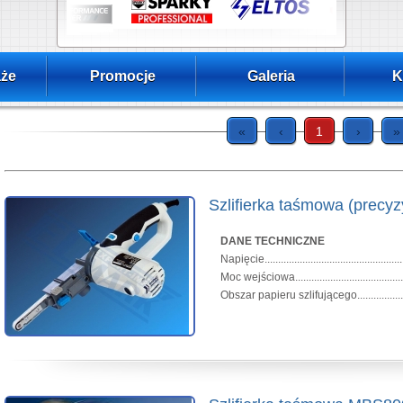
że
Promocje
Galeria
K
«
‹
1
›
»
Szlifierka taśmowa (prec
DANE TECHNICZNE
Napięcie...............................................
Moc wejściowa..........................................
Obszar papieru szlifującego....................