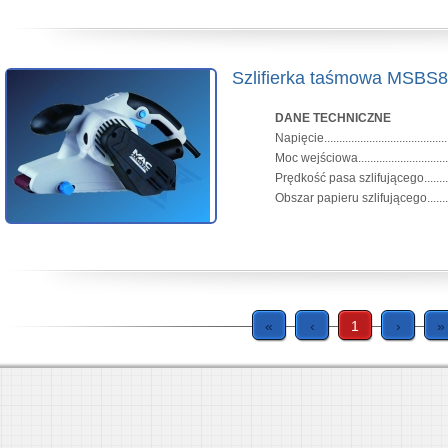
Szlifierka taśmowa MSBS
DANE TECHNICZNE
Napięcie.......................................
Moc wejściowa.................................
Prędkość pasa szlifującego.............
Obszar papieru szlifującego..........
«
‹
1
›
»