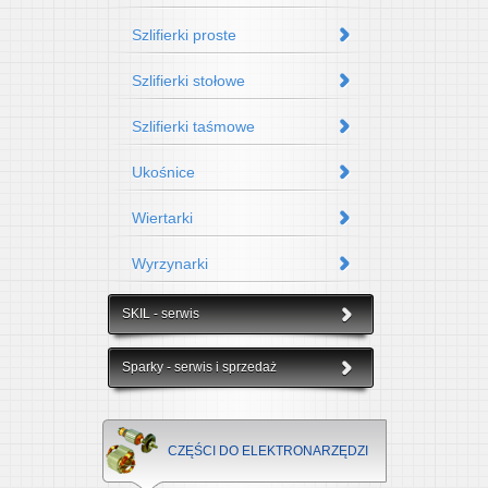
Szlifierki proste
Szlifierki stołowe
Szlifierki taśmowe
Ukośnice
Wiertarki
Wyrzynarki
SKIL - serwis
Sparky - serwis i sprzedaż
CZĘŚCI DO ELEKTRONARZĘDZI