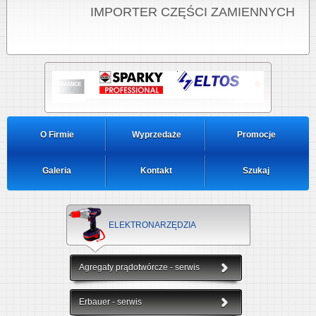
IMPORTER CZĘŚCI ZAMIENNYCH
O Firmie
Wyprzedaże
Promocje
Galeria
Kontakt
Szukaj
ELEKTRONARZĘDZIA
Agregaty prądotwórcze - serwis
Erbauer - serwis