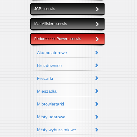
JCB - serwis
Mac Allister - serwis
Performance Power - serwis
Akumulatorowe
Bruzdownice
Frezarki
Mieszadła
Młotowiertarki
Młoty udarowe
Młoty wyburzeniowe