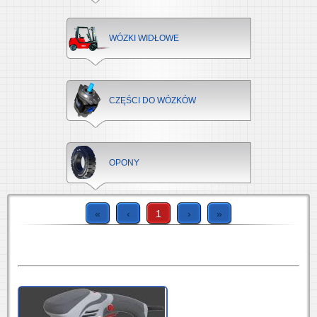
WÓZKI WIDŁOWE
CZĘŚCI DO WÓZKÓW
OPONY
«
‹
1
›
»