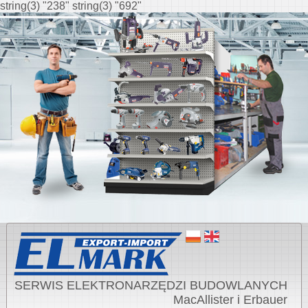
string(3) "238" string(3) "692"
SERWIS ELEKTRONARZĘDZI BUDOWLANYCH
MacAllister i Erbauer