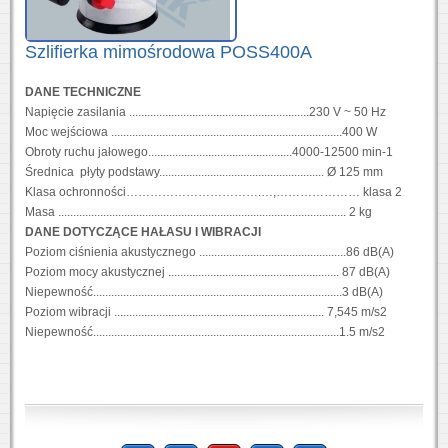
Szlifierka mimośrodowa POSS400A
DANE TECHNICZNE
Napięcie zasilania ............................................................230 V ~ 50 Hz
Moc wejściowa .............................................................................400 W
Obroty ruchu jałowego................................................4000-12500 min-1
Średnica płyty podstawy....................................................... Ø 125 mm
Klasa ochronności…………………………….…,………………… klasa 2
Masa ................................................................................................ 2 kg
DANE DOTYCZĄCE HAŁASU I WIBRACJI
Poziom ciśnienia akustycznego .................................................86 dB(A)
Poziom mocy akustycznej ......................................................... 87 dB(A)
Niepewność...................................................................................3 dB(A)
Poziom wibracji ...................................................................... 7,545 m/s2
Niepewność..................................................................................1.5 m/s2