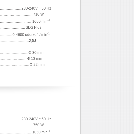
........................ 230-240V ~ 50 Hz
.......………………............ 710 W
-1
..................... …….1050 min
............................. SDS Plus
-1
.................0-4600 uderzeń / min
..............................2,5J
..…………................... Φ 30 mm
..........………….......... Φ 13 mm
………………….….......... Φ 22 mm
........................ 230-240V ~ 50 Hz
.......………………............ 750 W
-1
..................... …….1050 min