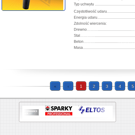
Typ uchwytu ...........................................
Częstotliwość udaru............................
Energia udaru............................................
Zdolność wiercenia:
Drewno………...................................
Stal…………......................................
Beton………..........................……
Masa........................................................
«
‹
1
2
3
4
5