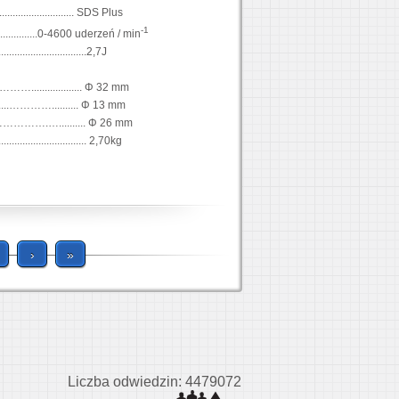
............................. SDS Plus
-1
.................0-4600 uderzeń / min
..............................2,7J
..…………................... Φ 32 mm
..........………….......... Φ 13 mm
………………….….......... Φ 26 mm
.................................. 2,70kg
›
»
Liczba odwiedzin: 4479072