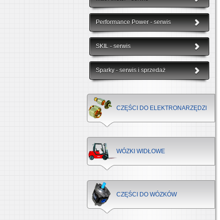
Performance Power - serwis
SKIL - serwis
Sparky - serwis i sprzedaż
CZĘŚCI DO ELEKTRONARZĘDZI
WÓZKI WIDŁOWE
CZĘŚCI DO WÓZKÓW