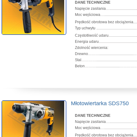
DANE TECHNICZNE
Napięcie zasilania….............................
Moc wejściowa….............................
Prędkość obrotowa bez obciążenia.........
Typ uchwytu ...........................................
Częstotliwość udaru............................
Energia udaru............................................
Zdolność wiercenia:
Drewno………...................................
Stal…………......................................
Beton………..........................……
Młotowiertarka SDS750
DANE TECHNICZNE
Napięcie zasilania….............................
Moc wejściowa….............................
Prędkość obrotowa bez obciążenia.........