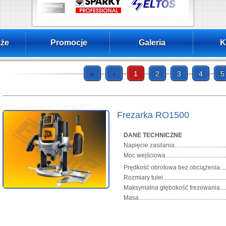
że
Promocje
Galeria
K
«
‹
1
2
3
4
5
Frezarka RO1500
DANE TECHNICZNE
Napięcie zasilania...............................
Moc wejściowa.........................................
Prędkość obrotowa bez obciążenia.......
Rozmiary tulei....................................
Maksymalna głębokość frezowania.............
Masa.........................................................