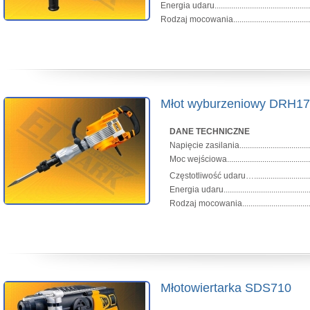
Energia udaru................................................
Rodzaj mocowania.....................................
Młot wyburzeniowy DRH1
DANE TECHNICZNE
Napięcie zasilania.................................
Moc wejściowa.........................................
Częstotliwość udaru….............................
Energia udaru............................................
Rodzaj mocowania..............................
Młotowiertarka SDS710