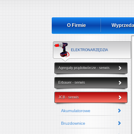
O Firmie
Wyprzeda
ELEKTRONARZĘDZIA
Agregaty prądotwórcze - serwis
Erbauer - serwis
JCB - serwis
Akumulatorowe
Bruzdownice