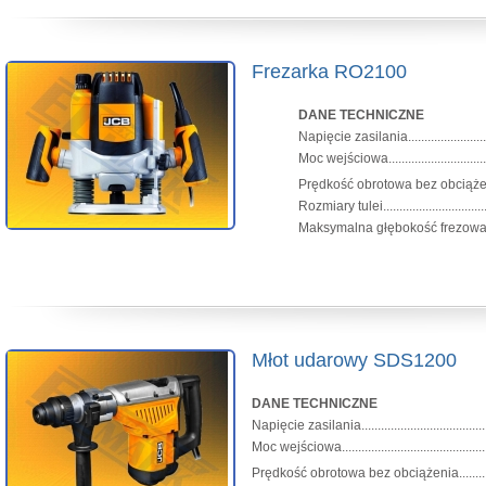
Frezarka RO2100
DANE TECHNICZNE
Napięcie zasilania.........................
Moc wejściowa.................................
Prędkość obrotowa bez obciążenia..
Rozmiary tulei............................
Maksymalna głębokość frezowania.......
Młot udarowy SDS1200
DANE TECHNICZNE
Napięcie zasilania....................................
Moc wejściowa............................................
Prędkość obrotowa bez obciążenia...............