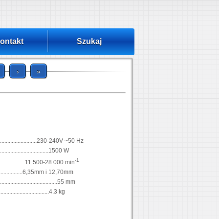
ontakt
Szukaj
›
»
............................230-240V ~50 Hz
................................1500 W
-1
..............11.500-28.000 min
.....................6,35mm i 12,70mm
..............................55 mm
..................................4.3 kg