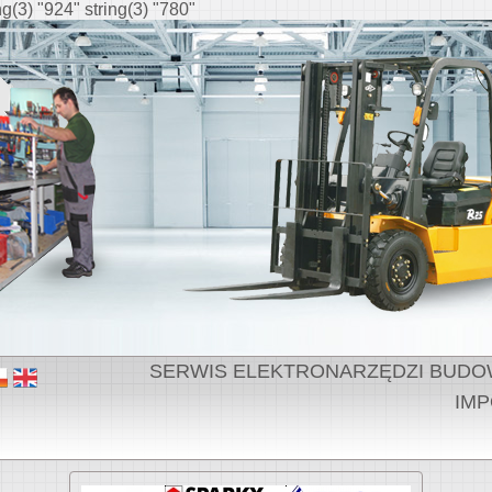
ing(3) "924" string(3) "780"
SERWIS ELEKTRONARZĘDZI BUDOWLA
IMP