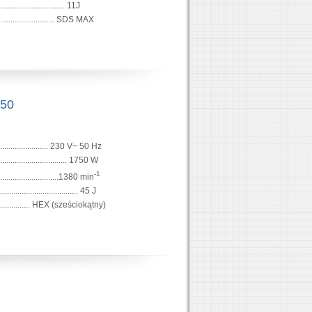
............................. 11J
.......................... SDS MAX
750
........................ 230 V~ 50 Hz
............................... 1750 W
-1
..........................1380 min
................................... 45 J
................. HEX (sześciokątny)