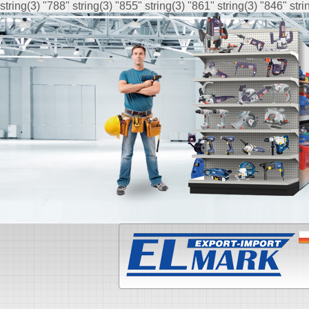
string(3) "788" string(3) "855" string(3) "861" string(3) "846" str