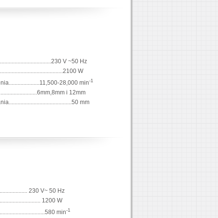
..................................230 V ~50 Hz
........................................2100 W
-1
...................11,500-28,000 min
.............................6mm,8mm i 12mm
....................................50 mm
..................... 230 V~ 50 Hz
............................ 1200 W
-1
........................580 min