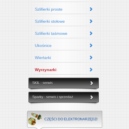
Szlifierki proste
Szlifierki stołowe
Szlifierki taśmowe
Ukośnice
Wiertarki
Wyrzynarki
SKIL - serwis
Sparky - serwis i sprzedaż
CZĘŚCI DO ELEKTRONARZĘDZI