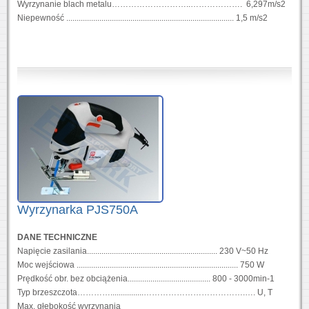
Wyrzynanie blach metalu………………………..………………. 6,297m/s2
Niepewność ................................................................................. 1,5 m/s2
Wyrzynarka PJS750A
DANE TECHNICZNE
Napięcie zasilania............................................................... 230 V~50 Hz
Moc wejściowa .............................................................................. 750 W
Prędkość obr. bez obciążenia........................................ 800 - 3000min-1
Typ brzeszczota…………................……………………………….…. U, T
Max. głębokość wyrzynania