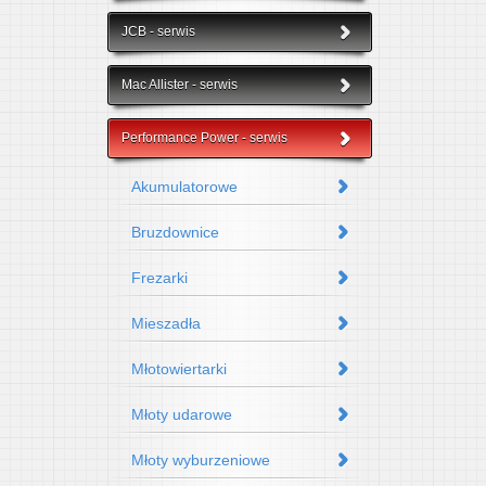
JCB - serwis
Mac Allister - serwis
Performance Power - serwis
Akumulatorowe
Bruzdownice
Frezarki
Mieszadła
Młotowiertarki
Młoty udarowe
Młoty wyburzeniowe