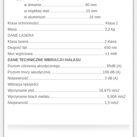
w drewnie............................................... 80 mm
w miękkiej stali........................................10 mm
w aluminium………….………….………..16 mm
Klasa ochronności........................................................................ Klasa 2
Masa .............................................................................................. 2,2 kg
DANE LASERA
Klasa lasera ................................................................................. 2 klasa
Długość fali .................................................................................. 650 nm
Moc wyjściowa.............................................................................. ≤1 mW
DANE TECHNICZNE WIBRACJI I HAŁASU
Poziom ciśnienia akustycznego.................................................. 95dB (A)
Poziom mocy akustycznej ....................................................... 106 dB (A)
Niepewność ................................................................................. 3 dB (A)
Wibracja rękojeści:
Wyrzynanie płyt...................................................................... 16,875 m/s2
Wyrzynanie blach metalu……………….…………………….... 6,906 m/s2
Niepewność ................................................................................. 1,5 m/s2