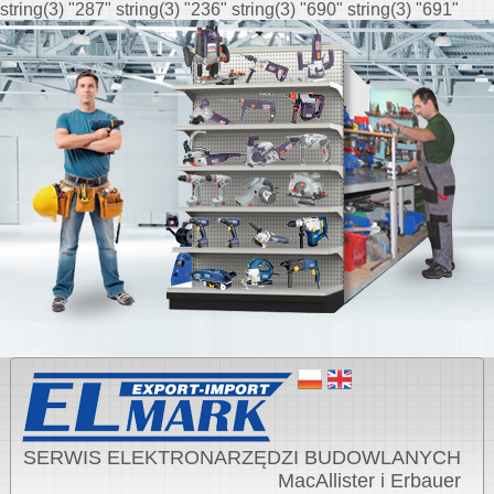
string(3) "287" string(3) "236" string(3) "690" string(3) "691"
SERWIS ELEKTRONARZĘDZI BUDOWLANYCH
MacAllister i Erbauer