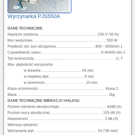
Wyrzynarka PJS550A
DANE TECHNICZNE
Napięcie zasilania................................................................. 230 V~50 Hz
Moc wejściowa ................................................................................ 550 W
Prędkość obr. bez obciążenia........................................... 800 - 3000min-1
Częstotliwość udaru……………………….……………...….. 0-46400 min-1
Typ brzeszczota…………............…………………………………….…. U, T
Max. głębokość wyrzynania
w drewnie............................................. 65 mm
w miękkiej stali....................................... 6 mm
w aluminium…………………….……….10 mm
Klasa ochronności.......................................................................... Klasa 2
Masa .................................................................................................... 2kg
DANE TECHNICZNE WIBRACJI I HAŁASU
Poziom ciśnienia akustycznego.................................................... 94dB (A)
Poziom mocy akustycznej ......................................................... 105 dB (A)
Niepewność ................................................................................... 3 dB (A)
Wibracja rękojeści:
Wyrzynanie płyt...................................................................... 16,738 m/s2