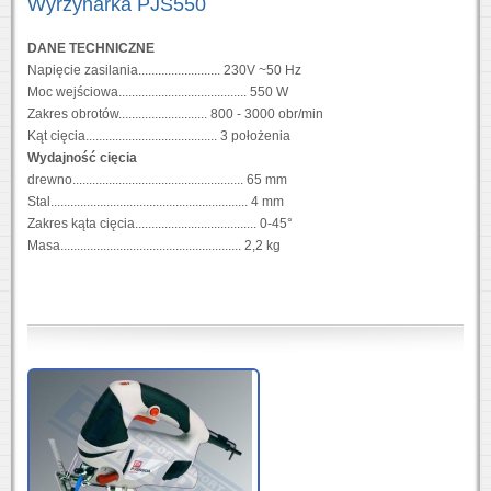
Wyrzynarka PJS550
DANE TECHNICZNE
Napięcie zasilania......................... 230V ~50 Hz
Moc wejściowa....................................... 550 W
Zakres obrotów........................... 800 - 3000 obr/min
Kąt cięcia........................................ 3 położenia
Wydajność cięcia
drewno.................................................... 65 mm
Stal............................................................ 4 mm
Zakres kąta cięcia..................................... 0-45°
Masa....................................................... 2,2 kg