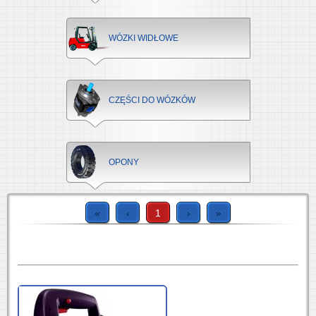
WÓZKI WIDŁOWE
CZĘŚCI DO WÓZKÓW
OPONY
«
‹
1
›
»