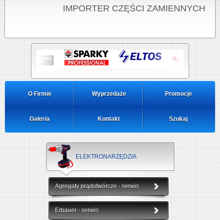
IMPORTER CZĘŚCI ZAMIENNYCH
O Firmie
Wyprzedaże
Promocje
Galeria
Kontakt
Szukaj
ELEKTRONARZĘDZIA
Agregaty prądotwórcze - serwis
Erbauer - serwis