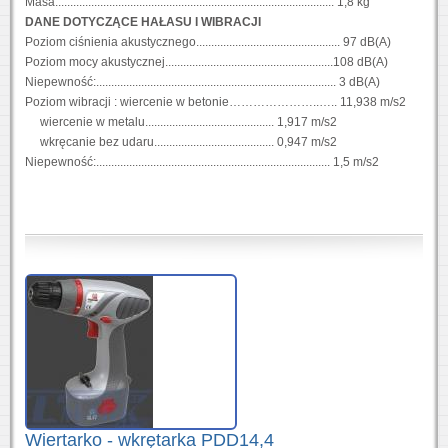
Masa:............................................................................................ 1,8 kg
DANE DOTYCZĄCE HAŁASU I WIBRACJI
Poziom ciśnienia akustycznego................................................ 97 dB(A)
Poziom mocy akustycznej........................................................108 dB(A)
Niepewność:................................................................................ 3 dB(A)
Poziom wibracji : wiercenie w betonie…………………..….. 11,938 m/s2
wiercenie w metalu........................................... 1,917 m/s2
wkręcanie bez udaru........................................ 0,947 m/s2
Niepewność:.............................................................................. 1,5 m/s2
Wiertarko - wkrętarka PDD14,4