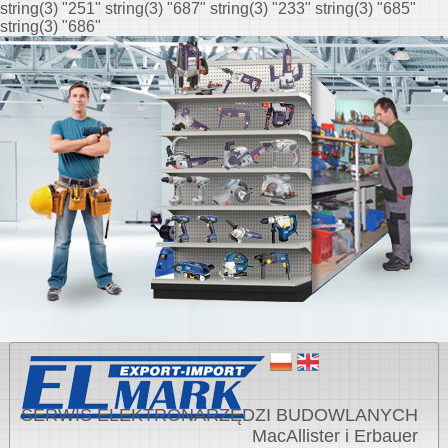
string(3) "251" string(3) "687" string(3) "233" string(3) "685"
string(3) "686"
SERWIS ELEKTRONARZĘDZI BUDOWLANYCH
MacAllister i Erbauer