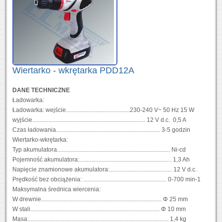
Wiertarko - wkrętarka PDD12A
DANE TECHNICZNE
Ładowarka:
Ładowarka: wejście...........................................230-240 V~ 50 Hz 15 W
wyjście............................................................................ 12 V d.c. 0,5 A
Czas ładowania...................................................................... 3-5 godzin
Wiertarko-wkrętarka:
Typ akumulatora............................................................................ Ni-cd
Pojemność akumulatora:.............................................................. 1,3 Ah
Napięcie znamionowe akumulatora:.......................................... 12 V d.c.
Prędkość bez obciążenia: ........................................................ 0-700 min-1
Maksymalna średnica wiercenia:
W drewnie................................................................................. Φ 25 mm
W stali....................................................................................... Φ 10 mm
Masa:.............................................................................................. 1,4 kg