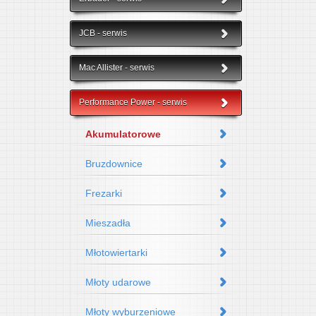
JCB - serwis
Mac Allister - serwis
Performance Power - serwis
Akumulatorowe
Bruzdownice
Frezarki
Mieszadła
Młotowiertarki
Młoty udarowe
Młoty wyburzeniowe