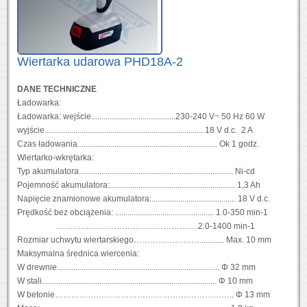
Wiertarka udarowa PHD18A-2
DANE TECHNICZNE
Ładowarka:
Ładowarka: wejście.........................................230-240 V~ 50 Hz 60 W
wyjście............................................................................. 18 V d.c. 2 A
Czas ładowania.................................................................... Ok 1 godz.
Wiertarko-wkrętarka:
Typ akumulatora........................................................................... Ni-cd
Pojemność akumulatora:............................................................. 1,3 Ah
Napięcie znamionowe akumulatora:......................................... 18 V d.c.
Prędkość bez obciążenia: ................................................ 1.0-350 min-1
…………………………………………….2.0-1400 min-1
Rozmiar uchwytu wiertarskiego……………………............ Max. 10 mm
Maksymalna średnica wiercenia:
W drewnie............................................................................... Φ 32 mm
W stali..................................................................................... Φ 10 mm
W betonie………………………………………….…………….. Φ 13 mm