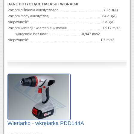
DANE DOTYCZĄCE HAŁASU I WIBRACJI
Poziom ciśnienia Akustycznego................................................. 73 dB(A)
Poziom mocy akustycznej.......................................................... 84 dB(A)
Niepewność:................................................................................. 3 dB(A)
Poziom wibracji : wiercenie w metalu...................................... 1,917 m/s2
wkręcanie bez udaru................................... 0,947 m/s2
Niepewność:............................................................................... 1,5 m/s2
Wiertarko - wkrętarka PDD144A