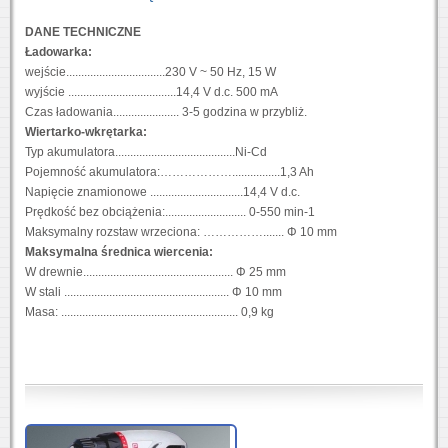
DANE TECHNICZNE
Ładowarka:
wejście.................................230 V ~ 50 Hz, 15 W
wyjście ....................................14,4 V d.c. 500 mA
Czas ładowania...................... 3-5 godzina w przybliż.
Wiertarko-wkrętarka:
Typ akumulatora........................................Ni-Cd
Pojemność akumulatora:………………................1,3 Ah
Napięcie znamionowe ...............................14,4 V d.c.
Prędkość bez obciążenia:........................... 0-550 min-1
Maksymalny rozstaw wrzeciona: ……………....... Φ 10 mm
Maksymalna średnica wiercenia:
W drewnie.................................................. Φ 25 mm
W stali ....................................................... Φ 10 mm
Masa: ........................................................... 0,9 kg