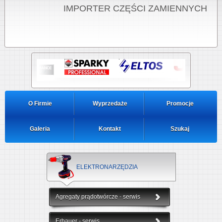
IMPORTER CZĘŚCI ZAMIENNYCH
O Firmie
Wyprzedaże
Promocje
Galeria
Kontakt
Szukaj
ELEKTRONARZĘDZIA
Agregaty prądotwórcze - serwis
Erbauer - serwis