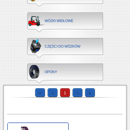
WÓZKI WIDŁOWE
CZĘŚCI DO WÓZKÓW
OPONY
«
‹
1
›
»