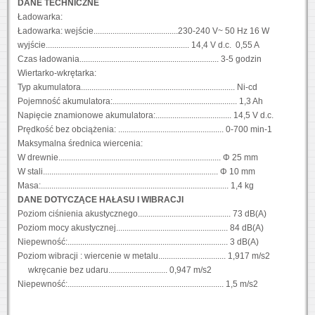
DANE TECHNICZNE
Ładowarka:
Ładowarka: wejście........................................230-240 V~ 50 Hz 16 W
wyjście.................................................................... 14,4 V d.c. 0,55 A
Czas ładowania.................................................................. 3-5 godzin
Wiertarko-wkrętarka:
Typ akumulatora......................................................................... Ni-cd
Pojemność akumulatora:........................................................... 1,3 Ah
Napięcie znamionowe akumulatora:.................................... 14,5 V d.c.
Prędkość bez obciążenia: .................................................. 0-700 min-1
Maksymalna średnica wiercenia:
W drewnie............................................................................. Φ 25 mm
W stali................................................................................... Φ 10 mm
Masa:......................................................................................... 1,4 kg
DANE DOTYCZĄCE HAŁASU I WIBRACJI
Poziom ciśnienia akustycznego............................................ 73 dB(A)
Poziom mocy akustycznej..................................................... 84 dB(A)
Niepewność:............................................................................ 3 dB(A)
Poziom wibracji : wiercenie w metalu................................ 1,917 m/s2
wkręcanie bez udaru............................ 0,947 m/s2
Niepewność:.......................................................................... 1,5 m/s2