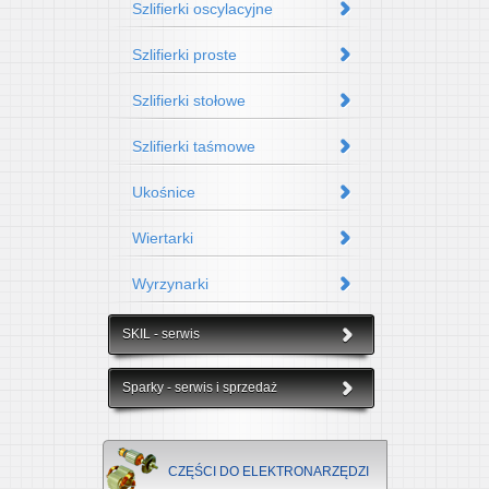
Szlifierki oscylacyjne
Szlifierki proste
Szlifierki stołowe
Szlifierki taśmowe
Ukośnice
Wiertarki
Wyrzynarki
SKIL - serwis
Sparky - serwis i sprzedaż
CZĘŚCI DO ELEKTRONARZĘDZI