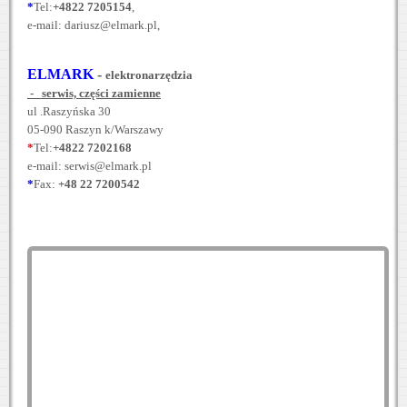
*
Tel:
+4822 7205154
,
e-mail: dariusz@elmark.pl,
ELMARK
-
elektronarzędzia
- serwis, części zamienne
ul .Raszyńska 30
05-090 Raszyn k/Warszawy
*
Tel:
+4822 7202168
e-mail: serwis@elmark.pl
*
Fax:
+48 22 7200542